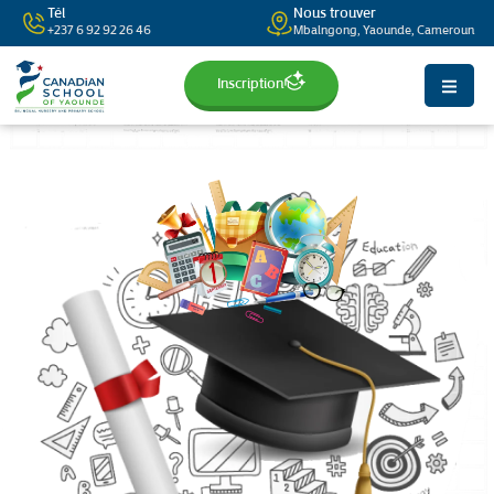
Tél
Nous trouver
+237 6 92 92 26 46
Mbalngong, Yaounde, Cameroun
Inscription