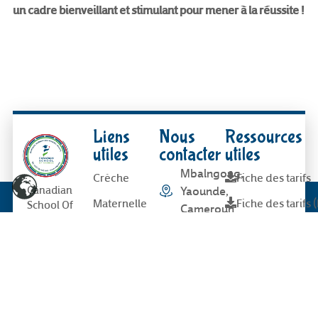
un cadre bienveillant et stimulant pour mener à la réussite !
Liens
Nous
Ressources
utiles
contacter
utiles
Mbalngong,
Crèche
Fiche des tarifs
Canadian
Yaounde,
Maternelle
Fiche des tarifs 
School Of
Cameroun
Yaoundé c’est
Primaire
Fiche sanitaire
offrir à votre
ecolecsoy@gmail.com
enfant une
secretariatcsoy@gmail.c
Activités
Fiche sanitaire (
éducation
d’excellence
Stages de vacances
Règlement intér
+237 6
dans un
92 92 26
Services
Règlement intér
cadre
46