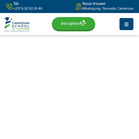
Tél
Nous trouver
+237 6 92 92 26 46
Mbalngong, Yaounde, Cameroun
Inscription