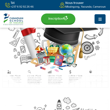
Tél
Nous trouver
+237 6 92 92 26 46
Mbalngong, Yaounde, Cameroun
Inscription